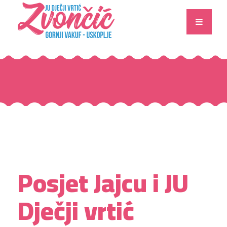
Posjet Jajcu i JU
Dječji vrtić