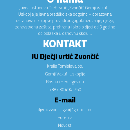
Javna ustanova Dječji vrtić „Zvončić“ Gornji Vakuf –
Uskoplje je javna predškolska odgojno – obrazovna
ustanova u kojoj se provodi odgoj, obrazovanje, njega,
zdravstvena zaštita, prehrana i skrb o djeci od 3 godine
do polaska u osnovnu školu....
KONTAKT
JU Dječji vrtić Zvončić
Kralja Tomislava bb.
Gornji Vakuf- Uskoplje
Bosna i Hercegovina
+387 30 494-750
E-mail
djvrticzvoncicgvu@gmail.com
Početna
Novosti