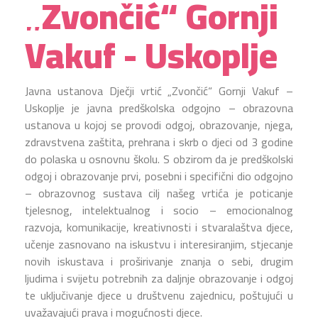
„Zvončić“ Gornji
Vakuf - Uskoplje
Javna ustanova Dječji vrtić „Zvončić“ Gornji Vakuf –
Uskoplje je javna predškolska odgojno – obrazovna
ustanova u kojoj se provodi odgoj, obrazovanje, njega,
zdravstvena zaštita, prehrana i skrb o djeci od 3 godine
do polaska u osnovnu školu. S obzirom da je predškolski
odgoj i obrazovanje prvi, posebni i specifični dio odgojno
– obrazovnog sustava cilj našeg vrtića je poticanje
tjelesnog, intelektualnog i socio – emocionalnog
razvoja, komunikacije, kreativnosti i stvaralaštva djece,
učenje zasnovano na iskustvu i interesiranjim, stjecanje
novih iskustava i proširivanje znanja o sebi, drugim
ljudima i svijetu potrebnih za daljnje obrazovanje i odgoj
te uključivanje djece u društvenu zajednicu, poštujući u
uvažavajući prava i mogućnosti djece.