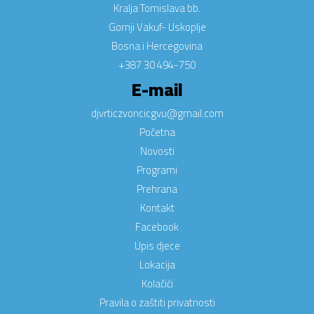
Kralja Tomislava bb.
Gornji Vakuf- Uskoplje
Bosna i Hercegovina
+387 30 494-750
E-mail
djvrticzvoncicgvu@gmail.com
Početna
Novosti
Programi
Prehrana
Kontakt
Facebook
Upis djece
Lokacija
Kolačići
Pravila o zaštiti privatnosti