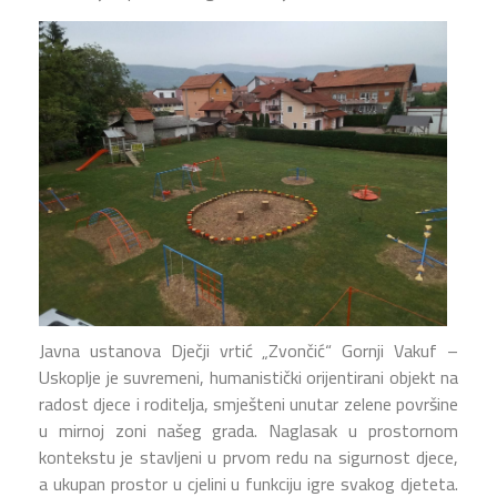
Javna ustanova Dječji vrtić „Zvončić“ Gornji Vakuf –
Uskoplje je suvremeni, humanistički orijentirani objekt na
radost djece i roditelja, smješteni unutar zelene površine
u mirnoj zoni našeg grada. Naglasak u prostornom
kontekstu je stavljeni u prvom redu na sigurnost djece,
a ukupan prostor u cjelini u funkciju igre svakog djeteta.