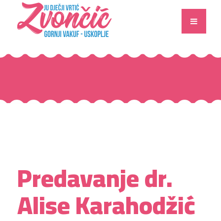
Predavanje dr.
Alise Karahodžić