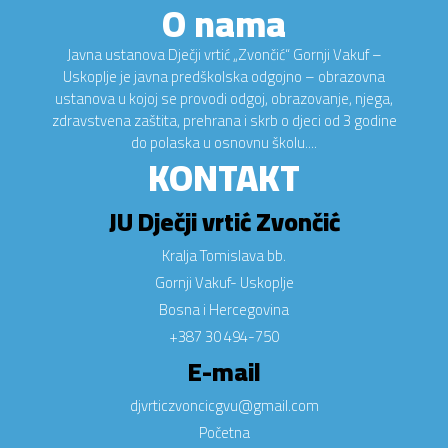
O nama
Javna ustanova Dječji vrtić „Zvončić“ Gornji Vakuf –
Uskoplje je javna predškolska odgojno – obrazovna
ustanova u kojoj se provodi odgoj, obrazovanje, njega,
zdravstvena zaštita, prehrana i skrb o djeci od 3 godine
do polaska u osnovnu školu....
KONTAKT
JU Dječji vrtić Zvončić
Kralja Tomislava bb.
Gornji Vakuf- Uskoplje
Bosna i Hercegovina
+387 30 494-750
E-mail
djvrticzvoncicgvu@gmail.com
Početna