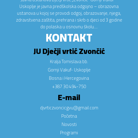
Uskoplje je javna predškolska odgojno – obrazovna
ustanova u kojoj se provodi odgoj, obrazovanje, njega,
zdravstvena zaštita, prehrana i skrb o djeci od 3 godine
do polaska u osnovnu školu....
KONTAKT
JU Dječji vrtić Zvončić
Kralja Tomislava bb.
Gornji Vakuf- Uskoplje
Bosna i Hercegovina
+387 30 494-750
E-mail
djvrticzvoncicgvu@gmail.com
Početna
Novosti
Programi