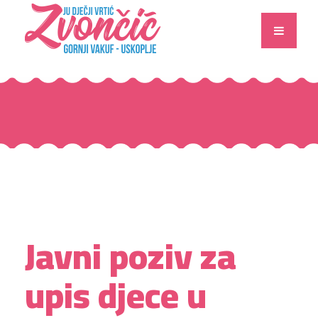
Javni poziv za
upis djece u