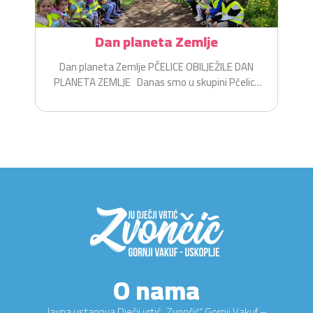
Dan planeta Zemlje
Dan planeta Zemlje PČELICE OBILJEŽILE DAN
PLANETA ZEMLJE Danas smo u skupini Pčelice
na zabavan i...
O nama
Javna ustanova Dječji vrtić „Zvončić“ Gornji Vakuf –