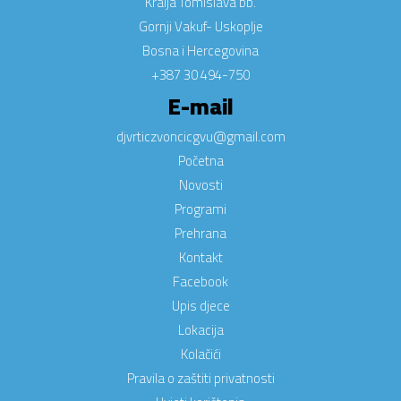
Kralja Tomislava bb.
Gornji Vakuf- Uskoplje
Bosna i Hercegovina
+387 30 494-750
E-mail
djvrticzvoncicgvu@gmail.com
Početna
Novosti
Programi
Prehrana
Kontakt
Facebook
Upis djece
Lokacija
Kolačići
Pravila o zaštiti privatnosti