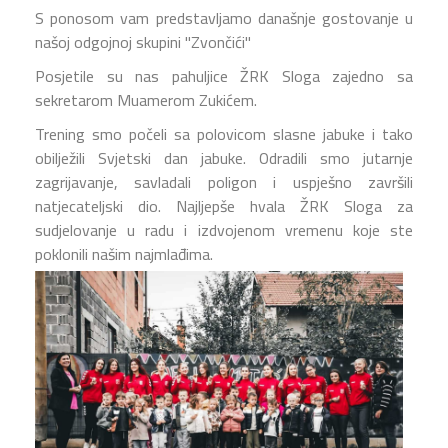
S ponosom vam predstavljamo današnje gostovanje u
našoj odgojnoj skupini "Zvončići"
Posjetile su nas pahuljice ŽRK Sloga zajedno sa
sekretarom Muamerom Zukićem.
Trening smo počeli sa polovicom slasne jabuke i tako
obilježili Svjetski dan jabuke. Odradili smo jutarnje
zagrijavanje, savladali poligon i uspješno završili
natjecateljski dio. Najljepše hvala ŽRK Sloga za
sudjelovanje u radu i izdvojenom vremenu koje ste
poklonili našim najmlađima.