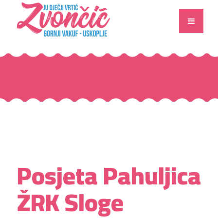
Posjeta Pahuljica
ŽRK Sloge