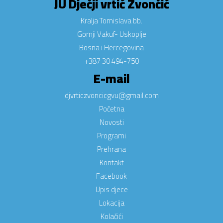
JU Dječji vrtić Zvončić
Kralja Tomislava bb.
Gornji Vakuf- Uskoplje
Bosna i Hercegovina
+387 30 494-750
E-mail
djvrticzvoncicgvu@gmail.com
Početna
Novosti
Programi
Prehrana
Kontakt
Facebook
Upis djece
Lokacija
Kolačići