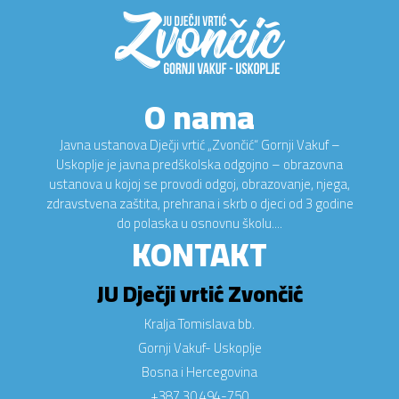
O nama
Javna ustanova Dječji vrtić „Zvončić“ Gornji Vakuf –
Uskoplje je javna predškolska odgojno – obrazovna
ustanova u kojoj se provodi odgoj, obrazovanje, njega,
zdravstvena zaštita, prehrana i skrb o djeci od 3 godine
do polaska u osnovnu školu....
KONTAKT
JU Dječji vrtić Zvončić
Kralja Tomislava bb.
Gornji Vakuf- Uskoplje
Bosna i Hercegovina
+387 30 494-750