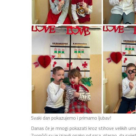
Svaki dan pokazujemo i primamo ljubav!
Danas će je mnogi pokazati kroz stihove velikih um
Zvončići su je izjavili onako od srca, glasno, da svijet 