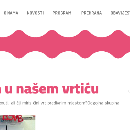
O NAMA
NOVOSTI
PROGRAMI
PREHRANA
OBAVIJES
h u našem vrtiću
uti, ali čiji miris čini vrt predivnim mjestom".Odgojna skupina