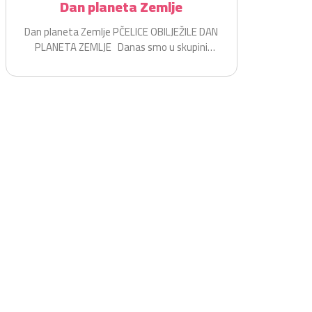
Dan planeta Zemlje
Dan planeta Zemlje PČELICE OBILJEŽILE DAN
PLANETA ZEMLJE Danas smo u skupini
Pčelice na zabavan i...