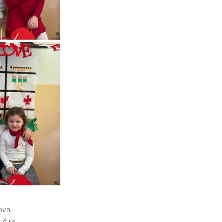
ova.
čuje....