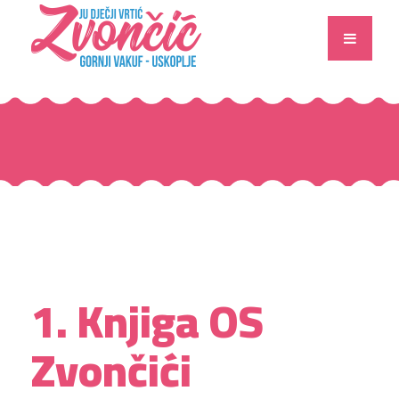
1. Knjiga OS
Zvončići