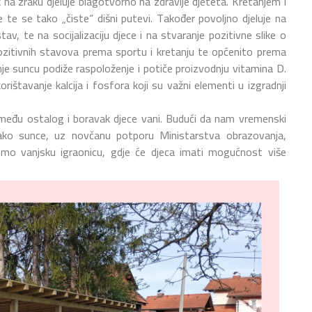
na zraku djeluje blagotvorno na zdravlje djeteta. Kretanjem i
e te se tako „čiste“ dišni putevi. Također povoljno djeluje na
stav, te na socijalizaciju djece i na stvaranje pozitivne slike o
ozitivnih stavova prema sportu i kretanju te općenito prema
nje suncu podiže raspoloženje i potiče proizvodnju vitamina D.
ištavanje kalcija i fosfora koji su važni elementi u izgradnji
između ostalog i boravak djece vani. Budući da nam vremenski
 jako sunce, uz novčanu potporu Ministarstva obrazovanja,
 smo vanjsku igraonicu, gdje će djeca imati mogućnost više