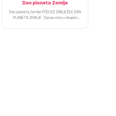
Dan planeta Zemlje
Dan planeta Zemlje PČELICE OBILJEŽILE DAN
PLANETA ZEMLJE Danas smo u skupini
Pčelice na zabavan i...