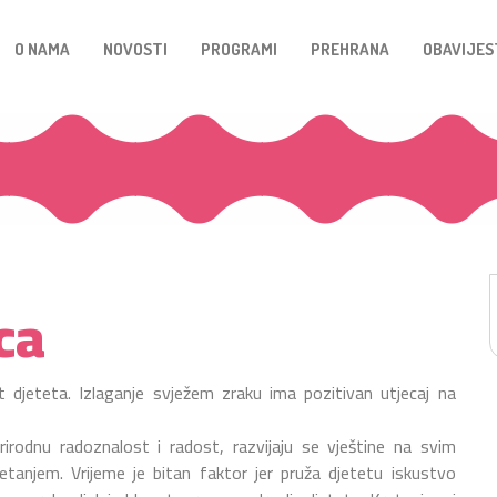
O NAMA
NOVOSTI
PROGRAMI
PREHRANA
OBAVIJES
ca
djeteta. Izlaganje svježem zraku ima pozitivan utjecaj na
irodnu radoznalost i radost, razvijaju se vještine na svim
etanjem. Vrijeme je bitan faktor jer pruža djetetu iskustvo