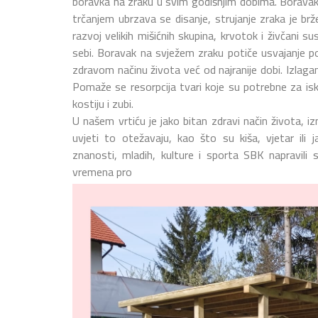
boravka na zraku u svim godišnjim dobima. Boravak 
trčanjem
ubrzava se disanje, strujanje zraka je brž
razvoj velikih mišićnih skupina, krvotok i živčani su
sebi. Boravak na svježem zraku potiče usvajanje p
zdravom načinu života već od najranije dobi. Izlaga
Pomaže se resorpcija tvari koje su potrebne za iskor
kostiju i zubi.
U našem vrtiću je jako bitan zdravi način života, 
uvjeti to otežavaju, kao što su kiša, vjetar ili
znanosti, mladih, kulture i sporta SBK napravili
vremena pro