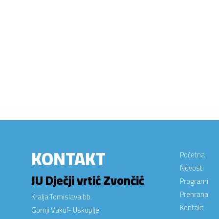
KONTAKT
Početna
Novosti
JU Dječji vrtić Zvončić
Programi
Prehrana
Kralja Tomislava bb.
Kontakt
Gornji Vakuf- Uskoplje