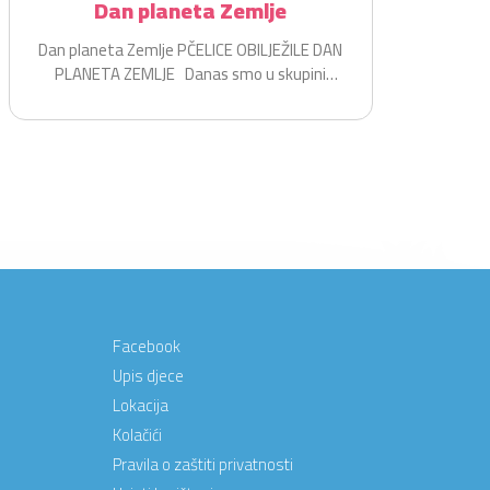
Dan planeta Zemlje
Dan planeta Zemlje PČELICE OBILJEŽILE DAN
PLANETA ZEMLJE Danas smo u skupini
Pčelice na zabavan i...
Facebook
Upis djece
Lokacija
Kolačići
Pravila o zaštiti privatnosti