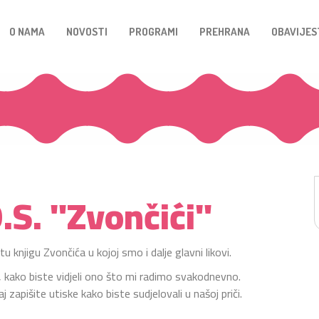
O NAMA
NOVOSTI
PROGRAMI
PREHRANA
OBAVIJES
.S. "Zvončići"
knjigu Zvončića u kojoj smo i dalje glavni likovi.
n, kako biste vidjeli ono što mi radimo svakodnevno.
aj zapišite utiske kako biste sudjelovali u našoj priči.