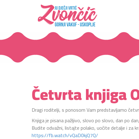
Četvrta knjiga O
Dragi roditelji, s ponosom Vam predstavljamo četvrtu 
Knjiga je pisana pažljivo, slovo po slovo, dan po da
Budite odvažni, listajte polako, uočite detalje i za kr
https://fb.watch/vQaD0kjQ7Q/