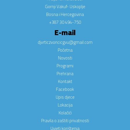
Gornji Vakuf- Uskoplje
Bosna i Hercegovina
+387 30 494-750
E-mail
djvrticzvoncicgvu@gmail.com
Početna
Novosti
Programi
Prehrana
Kontakt
Facebook
Upis djece
Lokacija
Kolačići
Pravila o zaštiti privatnosti
Uvjeti korištenja