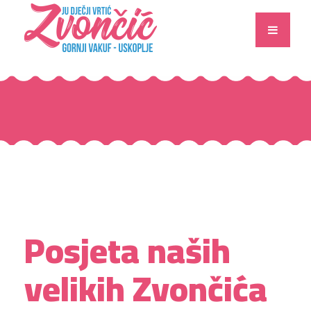
Posjeta naših
velikih Zvončića