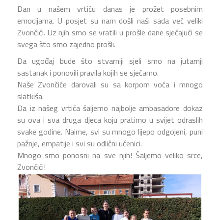
Dan u našem vrtiću danas je prožet posebnim
emocijama. U posjet su nam došli naši sada već veliki
Zvončići. Uz njih smo se vratili u prošle dane sjećajući se
svega što smo zajedno prošli.
Da ugođaj bude što stvarniji sjeli smo na jutarnji
sastanak i ponovili pravila kojih se sjećamo.
Naše Zvončiće darovali su sa korpom voća i mnogo
slatkiša.
Da iz našeg vrtića šaljemo najbolje ambasadore dokaz
su ova i sva druga djeca koju pratimo u svijet odraslih
svake godine. Naime, svi su
mnogo lijepo odgojeni, puni
pažnje, empatije i svi su odlični učenici.
Mnogo smo ponosni na sve njih! Šaljemo veliko srce,
Zvončići!