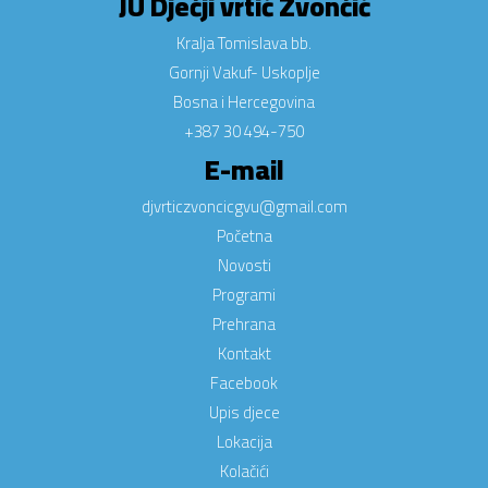
JU Dječji vrtić Zvončić
Kralja Tomislava bb.
Gornji Vakuf- Uskoplje
Bosna i Hercegovina
+387 30 494-750
E-mail
djvrticzvoncicgvu@gmail.com
Početna
Novosti
Programi
Prehrana
Kontakt
Facebook
Upis djece
Lokacija
Kolačići