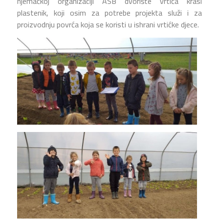
njemačkoj organizaciji ASB dvorište vrtića krasi
plastenik, koji osim za potrebe projekta služi i za
proizvodnju povrća koja se koristi u ishrani vrtićke djece.