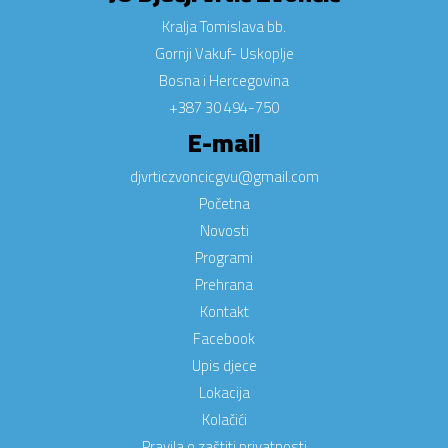
Kralja Tomislava bb.
Gornji Vakuf- Uskoplje
Bosna i Hercegovina
+387 30 494-750
E-mail
djvrticzvoncicgvu@gmail.com
Početna
Novosti
Programi
Prehrana
Kontakt
Facebook
Upis djece
Lokacija
Kolačići
Pravila o zaštiti privatnosti