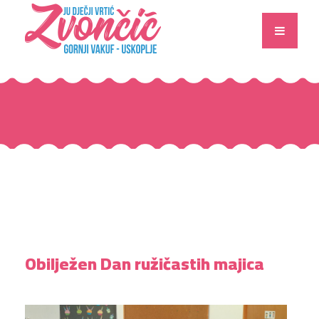
Obilježen Dan ružičastih majica