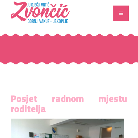
Posjet radnom mjestu
roditelja