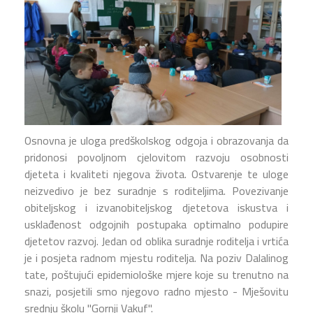
Osnovna je uloga predškolskog odgoja i obrazovanja da
pridonosi povoljnom cjelovitom razvoju osobnosti
djeteta i kvaliteti njegova života. Ostvarenje te uloge
neizvedivo je bez suradnje s roditeljima. Povezivanje
obiteljskog i izvanobiteljskog djetetova iskustva i
usklađenost odgojnih postupaka optimalno podupire
djetetov razvoj. Jedan od oblika suradnje roditelja i vrtića
je i posjeta radnom mjestu roditelja. Na poziv Dalalinog
tate, poštujući epidemiološke mjere koje su trenutno na
snazi, posjetili smo njegovo radno mjesto - Mješovitu
srednju školu "Gornji Vakuf".