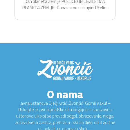
Dan planeta Zemlje PČELICE OBILJEŽILE DAN
PLANETA ZEMLJE Danas smo u skupini Pčelice
na zabavan i...
O nama
Javna ustanova Dječji vrtić „Zvončić“ Gornji Vakuf –
Uskoplje je javna predškolska odgojno – obrazovna
ustanova u kojoj se provodi odgoj, obrazovanje, njega,
zdravstvena zaštita, prehrana i skrb o djeci od 3 godine
do polaska u osnovnu školu....