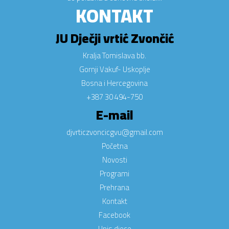
KONTAKT
JU Dječji vrtić Zvončić
Kralja Tomislava bb.
Gornji Vakuf- Uskoplje
Bosna i Hercegovina
+387 30 494-750
E-mail
djvrticzvoncicgvu@gmail.com
Početna
Novosti
Programi
Prehrana
Kontakt
Facebook
Upis djece