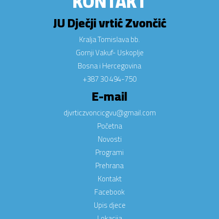
KONTAKT
JU Dječji vrtić Zvončić
Kralja Tomislava bb.
Gornji Vakuf- Uskoplje
Bosna i Hercegovina
+387 30 494-750
E-mail
djvrticzvoncicgvu@gmail.com
Početna
Novosti
Programi
Prehrana
Kontakt
Facebook
Upis djece
Lokacija