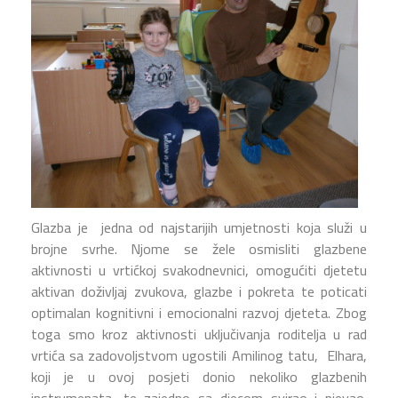
Glazba je jedna od najstarijih umjetnosti koja služi u
brojne svrhe. Njome se žele osmisliti glazbene
aktivnosti u vrtićkoj svakodnevnici, omogućiti djetetu
aktivan doživljaj zvukova, glazbe i pokreta te poticati
optimalan kognitivni i emocionalni razvoj djeteta. Zbog
toga smo kroz aktivnosti uključivanja roditelja u rad
vrtića sa zadovoljstvom ugostili Amilinog tatu, Elhara,
koji je u ovoj posjeti donio nekoliko glazbenih
instrumenata, te zajedno sa djecom svirao i pjevao.