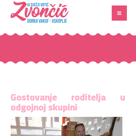
Gostovanje roditelja u
odgojnoj skupini