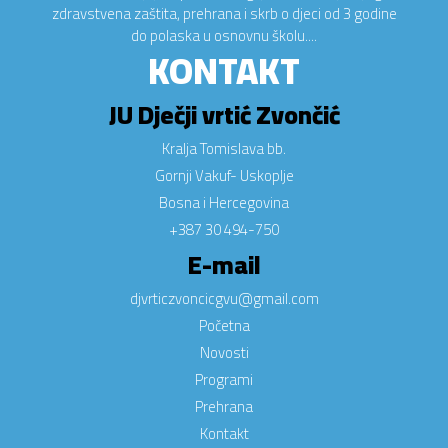
zdravstvena zaštita, prehrana i skrb o djeci od 3 godine
do polaska u osnovnu školu....
KONTAKT
JU Dječji vrtić Zvončić
Kralja Tomislava bb.
Gornji Vakuf- Uskoplje
Bosna i Hercegovina
+387 30 494-750
E-mail
djvrticzvoncicgvu@gmail.com
Početna
Novosti
Programi
Prehrana
Kontakt