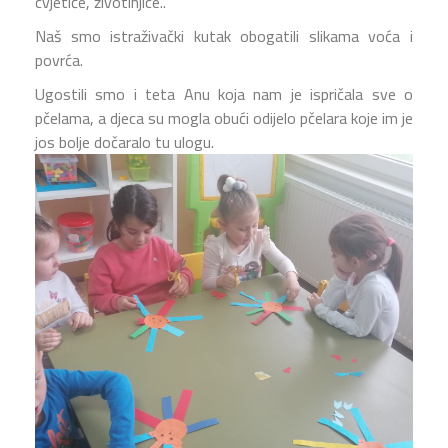
cvjetiće, životinjice..
Naš smo istraživački kutak obogatili slikama voća i
povrća.
Ugostili smo i teta Anu koja nam je ispričala sve o
pčelama, a djeca su mogla obući odijelo pčelara koje im je
jos bolje dočaralo tu ulogu.