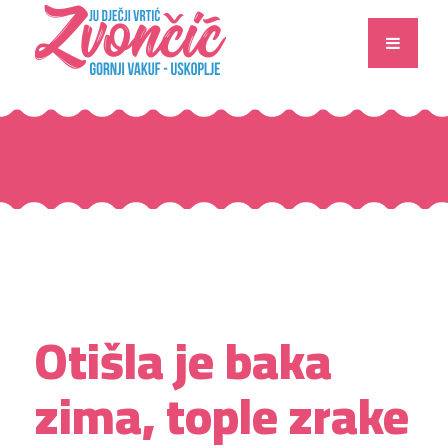
Otišla je baka
zima, tople zrake