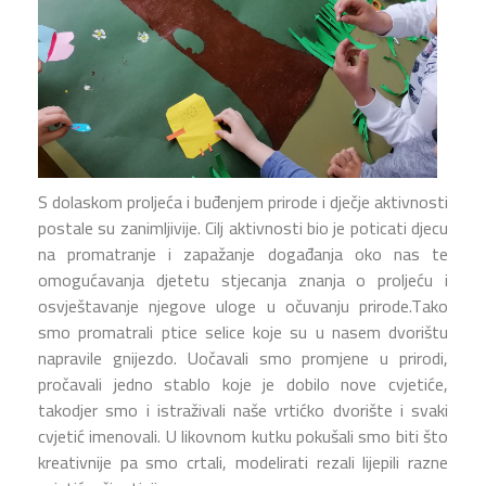
S dolaskom proljeća i buđenjem prirode i dječje aktivnosti
postale su zanimljivije. Cilj aktivnosti bio je poticati djecu
na promatranje i zapažanje događanja oko nas te
omogućavanja djetetu stjecanja znanja o proljeću i
osvještavanje njegove uloge u očuvanju prirode.Tako
smo promatrali ptice selice koje su u nasem dvorištu
napravile gnijezdo. Uočavali smo promjene u prirodi,
pročavali jedno stablo koje je dobilo nove cvjetiće,
takodjer smo i istraživali naše vrtićko dvorište i svaki
cvjetić imenovali. U likovnom kutku pokušali smo biti što
kreativnije pa smo crtali, modelirati rezali lijepili razne